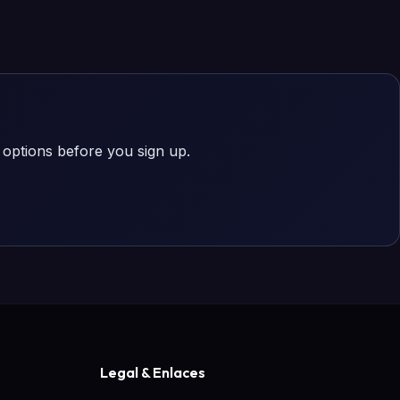
 options before you sign up.
Legal & Enlaces