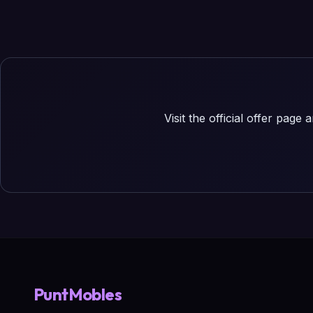
Visit the official offer pa
PuntMobles