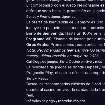
El compromiso con el juego responsable es e
enfoque serio hacia la protección del jugado
Bonos y Promociones vigentes
La oferta de bienvenida de Depasify es uno d
incluye un paquete escalonado que permite ma
Bono de Bienvenida:
Hasta un 100% en el p
Programa VIP:
Sistema de lealtad por punto
Giros Gratis:
Promociones recurrentes los f
Nota: Recomendamos leer siempre los término
nuestra última revisión en mayo de 2026.
Catálogo de juegos: Slots, Casino en vivo y más
La biblioteca de juegos es donde Depasify 
Pragmatic Play, el casino ofrece una experi
Slots y Mesas
Desde las tragamonedas clásicas de 3 rodil
cuanto al casino en vivo, la calidad de la t
real.
Métodos de pago y retiradas rápidas