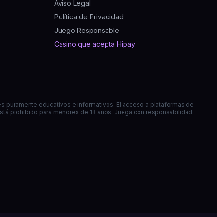
Aviso Legal
Política de Privacidad
Juego Responsable
Casino que acepta Hipay
es puramente educativos e informativos. El acceso a plataformas de
l está prohibido para menores de 18 años. Juega con responsabilidad.