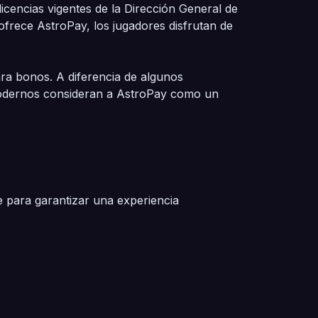
cencias vigentes de la Dirección General de
ofrece AstroPay, los jugadores disfrutan de
ara bonos. A diferencia de algunos
 modernos consideran a AstroPay como un
 para garantizar una experiencia