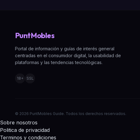
PuntMobles
Portal de información y guías de interés general
centradas en el consumidor digital, la usabilidad de
plataformas y las tendencias tecnológicas.
18+
SSL
© 2026 PuntMobles Guide. Todos los derechos reservados.
Sobre nosotros
Politica de privacidad
Terminos y condiciones