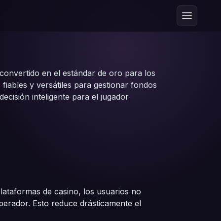
convertido en el estándar de oro para los
iables y versátiles para gestionar fondos
ecisión inteligente para el jugador
plataformas de casino, los usuarios no
operador. Esto reduce drásticamente el