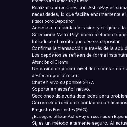
Proceso de Depósito y Retiro
Realizar operaciones con AstroPay es sumam
necesidades, lo que facilita enormemente el
Pasos para Depositar
Accede a tu cuenta de casino y dirígete a la 
Selecciona 'AstroPay' como método de pag
Introduce el monto que deseas depositar.
Confirma la transacción a través de la app 
Los depósitos se reflejan de forma instantá
Atención al Cliente
Un casino de primer nivel debe contar con 
destacan por ofrecer:
Chat en vivo disponible 24/7.
Soporte en español nativo.
Secciones de ayuda detalladas para proble
Correo electrónico de contacto con tiempos 
Preguntas Frecuentes (FAQ)
¿Es seguro utilizar AstroPay en casinos en Españ
Sí, es un método altamente seguro. Al actua