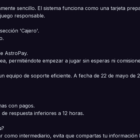
ente sencillo. El sistema funciona como una tarjeta prep
 juego responsable.
sección 'Cajero'.
o.
de AstroPay.
nea, permitiéndote empezar a jugar sin esperas ni comisione
un equipo de soporte eficiente. A fecha de 22 de mayo de
mas con pagos.
de respuesta inferiores a 12 horas.
a?
r como intermediario, evita que compartas tu información 