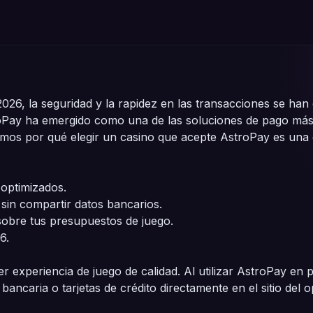
6, la seguridad y la rapidez en las transacciones se han 
oPay ha emergido como una de las soluciones de pago más f
amos por qué elegir un casino que acepte AstroPay es una d
 optimizados.
sin compartir datos bancarios.
sobre tus presupuestos de juego.
6.
er experiencia de juego de calidad. Al utilizar AstroPay en 
ancaria o tarjetas de crédito directamente en el sitio del 