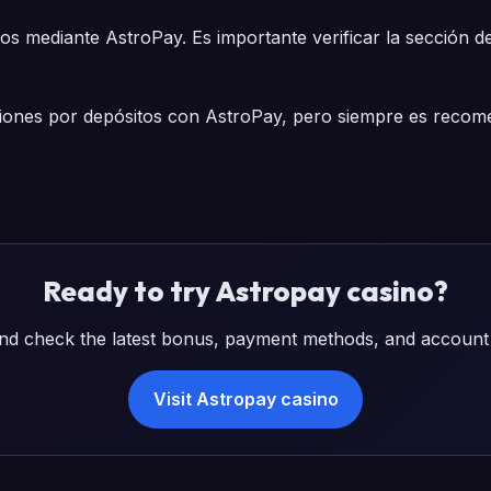
os mediante AstroPay. Es importante verificar la sección d
ones por depósitos con AstroPay, pero siempre es recomen
Ready to try Astropay casino?
ge and check the latest bonus, payment methods, and account
Visit Astropay casino