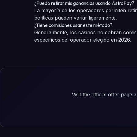
¿Puedo retirar mis ganancias usando AstroPay?
La mayoría de los operadores permiten retir
políticas pueden variar ligeramente.
¿Tiene comisiones usar este método?
Generalmente, los casinos no cobran comisi
específicos del operador elegido en 2026.
Visit the official offer pa